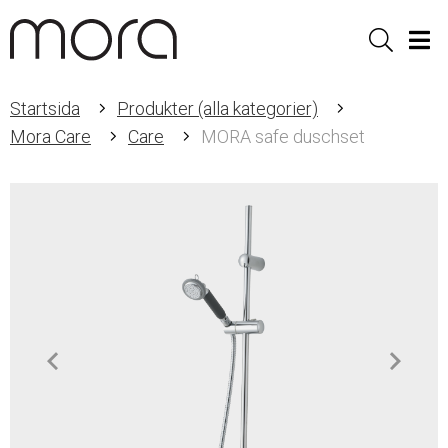
Sök
Men
Startsida
Produkter (alla kategorier)
Mora Care
Care
MORA safe duschset
Item
1
of
2