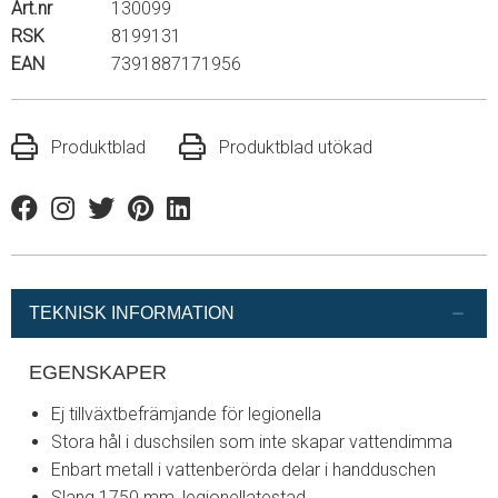
Art.nr
130099
RSK
8199131
EAN
7391887171956
Produktblad
Produktblad utökad
Facebook
Instagram
Twitter
Pinterest
Linkedin
TEKNISK INFORMATION
EGENSKAPER
Ej tillväxtbefrämjande för legionella
Stora hål i duschsilen som inte skapar vattendimma
Enbart metall i vattenberörda delar i handduschen
Slang 1750 mm, legionellatestad