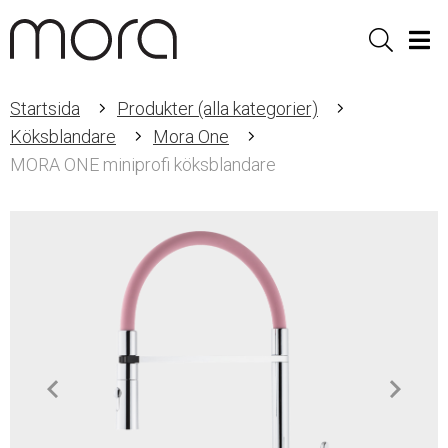
Sök
Men
Startsida
Produkter (alla kategorier)
Köksblandare
Mora One
MORA ONE miniprofi köksblandare
Item
1
of