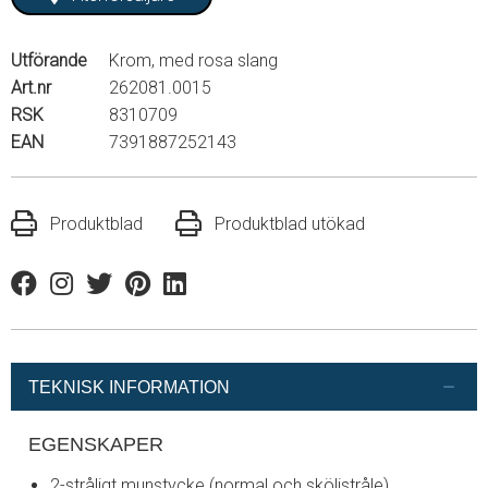
Utförande
Krom, med rosa slang
Art.nr
262081.0015
RSK
8310709
EAN
7391887252143
Produktblad
Produktblad utökad
Facebook
Instagram
Twitter
Pinterest
Linkedin
TEKNISK INFORMATION
EGENSKAPER
2-stråligt munstycke (normal och sköljstråle)