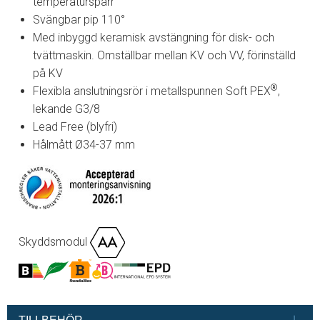
temperaturspärr
Svängbar pip 110°
Med inbyggd keramisk avstängning för disk- och
tvättmaskin. Omställbar mellan KV och VV, förinställd
på KV
®
Flexibla anslutningsrör i metallspunnen Soft PEX
,
lekande G3/8
Lead Free (blyfri)
Hålmått Ø34-37 mm
Skyddsmodul