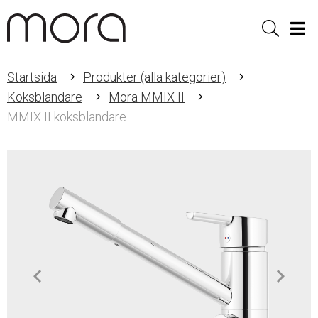
Sök
Men
Startsida
Produkter (alla kategorier)
Köksblandare
Mora MMIX II
MMIX II köksblandare
Item
1
of