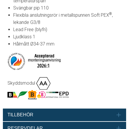
temperaturspärr
Svängbar pip 110
®
Flexibla anslutningsrör i metallspunnen Soft PEX
,
lekande G3/8
Lead Free (blyfri)
Ljudklass 1
Hålmått Ø34-37 mm
Skyddsmodul
TILLBEHÖR
RESERVDELAR