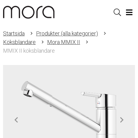
Sök
Men
Startsida
Produkter (alla kategorier)
Köksblandare
Mora MMIX II
MMIX II köksblandare
Item
1
of