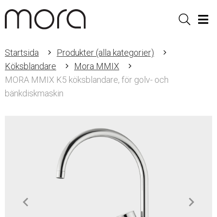
Sök
Men
Startsida
Produkter (alla kategorier)
Köksblandare
Mora MMIX
MORA MMIX K5 köksblandare, för golv- och
bänkdiskmaskin
Item