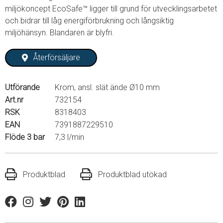
miljökoncept EcoSafe™ ligger till grund för utvecklingsarbetet
och bidrar till låg energiförbrukning och långsiktig
miljöhänsyn. Blandaren är blyfri.
Återförsäljare
Utförande
Krom, ansl. slät ände Ø10 mm
Art.nr
732154
RSK
8318403
EAN
7391887229510
Flöde 3 bar
7,3 l/min
Produktblad
Produktblad utökad
Facebook
Instagram
Twitter
Pinterest
Linkedin