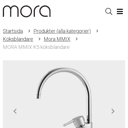
Sök
Men
Startsida
Produkter (alla kategorier)
Köksblandare
Mora MMIX
MORA MMIX K5 köksblandare
Item
1
of