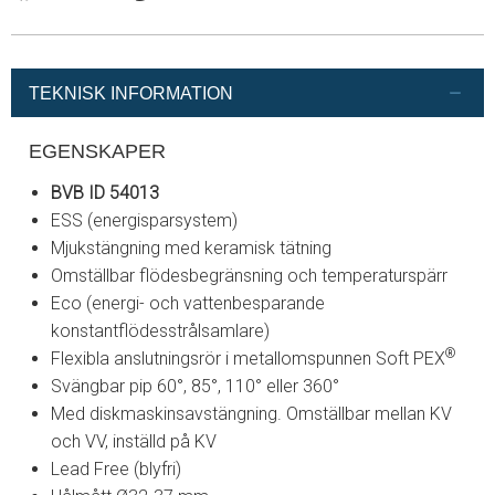
Facebook
Instagram
Twitter
Pinterest
Linkedin
TEKNISK INFORMATION
EGENSKAPER
BVB ID 54013
ESS (energisparsystem)
Mjukstängning med keramisk tätning
Omställbar flödesbegränsning och temperaturspärr
Eco (energi- och vattenbesparande
konstantflödesstrålsamlare)
®
Flexibla anslutningsrör i metallomspunnen Soft PEX
Svängbar pip 60°, 85°, 110° eller 360°
Med diskmaskinsavstängning. Omställbar mellan KV
och VV, inställd på KV
Lead Free (blyfri)