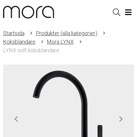
Sök
Men
Startsida
Produkter (alla kategorier)
Köksblandare
Mora LYNX
LYNX soft köksblandare
Item
1
of