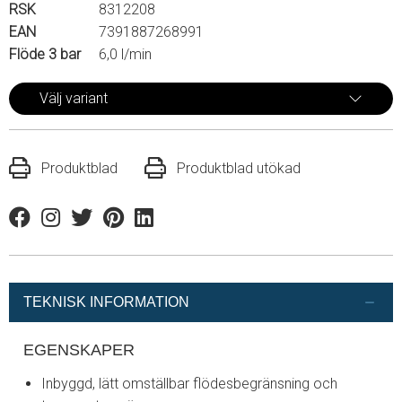
RSK
8312208
EAN
7391887268991
Flöde 3 bar
6,0 l/min
Välj variant
Produktblad
Produktblad utökad
Facebook
Instagram
Twitter
Pinterest
Linkedin
TEKNISK INFORMATION
EGENSKAPER
Inbyggd, lätt omställbar flödesbegränsning och