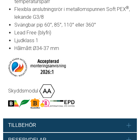
temperaturspärr
®
Flexibla anslutningsrör i metallomspunnen Soft PEX
,
lekande G3/8
Svängbar pip 60°, 85°, 110° eller 360°
Lead Free (blyfri)
Ljudklass 1
Hålmått Ø34-37 mm
Skyddsmodul
TILLBEHÖR
RESERVDELAR