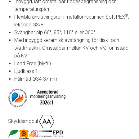
Inbyggd, lätt omställbar flödesbegränsning och
temperaturspärr
®
Flexibla anslutningsrör i metallomspunnen Soft PEX
,
lekande G3/8
Svängbar pip 60°, 85°, 110° eller 360°
Med inbyggd keramisk avstängning för disk- och
tvättmaskin. Omställbar mellan KV och VV, förinställd
på KV
Lead Free (blyfri)
Ljudklass 1
Hålmått Ø34-37 mm
Skyddsmodul