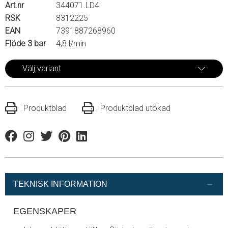
Art.nr
344071.LD4
RSK
8312225
EAN
7391887268960
Flöde 3 bar
4,8 l/min
Välj variant
Produktblad
Produktblad utökad
Facebook
Instagram
Twitter
Pinterest
Linkedin
TEKNISK INFORMATION
EGENSKAPER