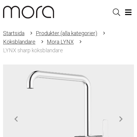
Sök
Men
Startsida
Produkter (alla kategorier)
Köksblandare
Mora LYNX
LYNX sharp köksblandare
Item
1
of