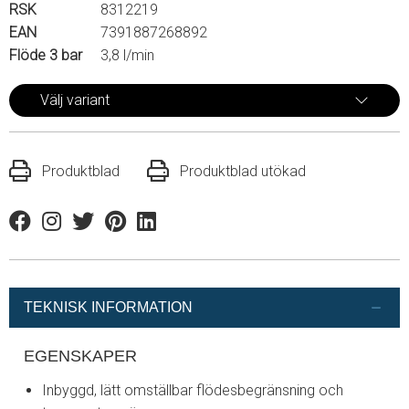
RSK
8312219
EAN
7391887268892
Flöde 3 bar
3,8 l/min
Välj variant
Produktblad
Produktblad utökad
Facebook
Instagram
Twitter
Pinterest
Linkedin
TEKNISK INFORMATION
EGENSKAPER
Inbyggd, lätt omställbar flödesbegränsning och