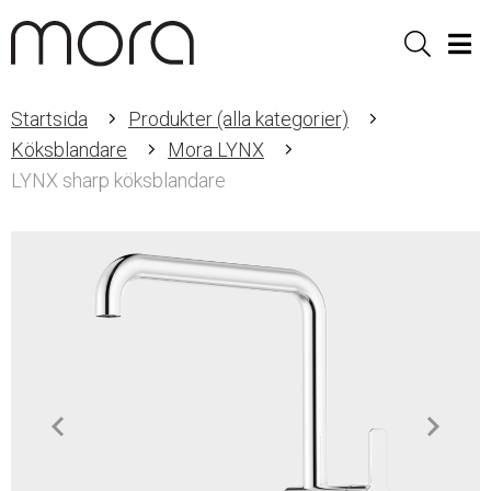
Sök
Men
Startsida
Produkter (alla kategorier)
Köksblandare
Mora LYNX
LYNX sharp köksblandare
Item
1
of