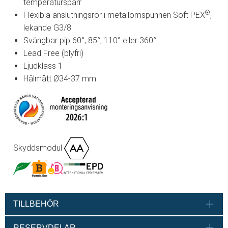
temperaturspärr
®
Flexibla anslutningsrör i metallomspunnen Soft PEX
,
lekande G3/8
Svängbar pip 60°, 85°, 110° eller 360°
Lead Free (blyfri)
Ljudklass 1
Hålmått Ø34-37 mm
Skyddsmodul
TILLBEHÖR
RESERVDELAR