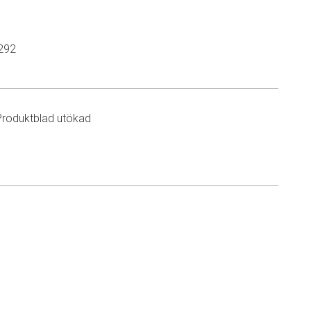
292
Produktblad utökad
n