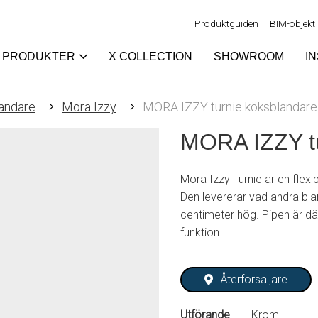
Produktguiden
BIM-objekt
PRODUKTER
X COLLECTION
SHOWROOM
I
andare
Mora Izzy
MORA IZZY turnie köksblandare
MORA IZZY tu
Mora Izzy Turnie är en flexi
Den levererar vad andra bla
centimeter hög. Pipen är där
funktion.
Återförsäljare
Utförande
Krom