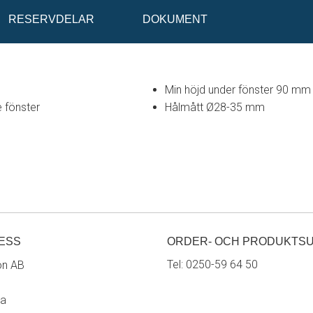
RESERVDELAR
DOKUMENT
Min höjd under fönster 90 mm 
e fönster
Hålmått Ø28-35 mm
ESS
ORDER- OCH PRODUKTS
Tel:
0250-59 64 50
on AB
ra