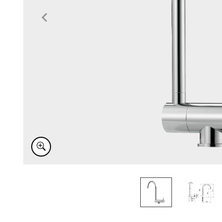
Item
1
of
2