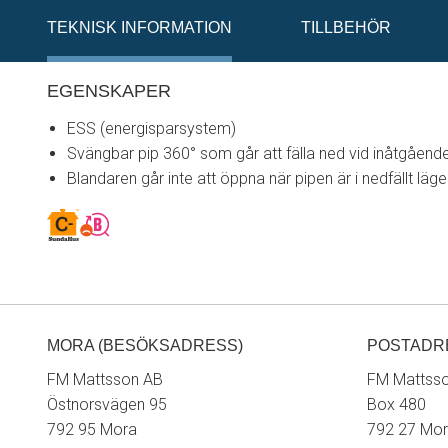
TEKNISK INFORMATION
TILLBEHÖR
EGENSKAPER
ESS (energisparsystem)
Svängbar pip 360° som går att fälla ned vid inåtgåend
Blandaren går inte att öppna när pipen är i nedfällt läge
MORA (BESÖKSADRESS)
POSTADR
FM Mattsson AB
FM Mattss
Östnorsvägen 95
Box 480
792 95 Mora
792 27 Mo