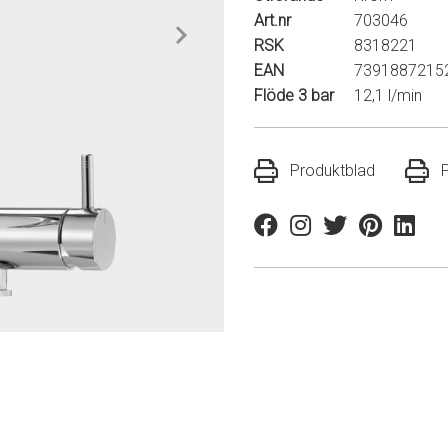
Art.nr
703046
RSK
8318221
EAN
7391887215
Flöde 3 bar
12,1 l/min
Produktblad
Facebook
Instagram
Twitter
Pinterest
Linkedi