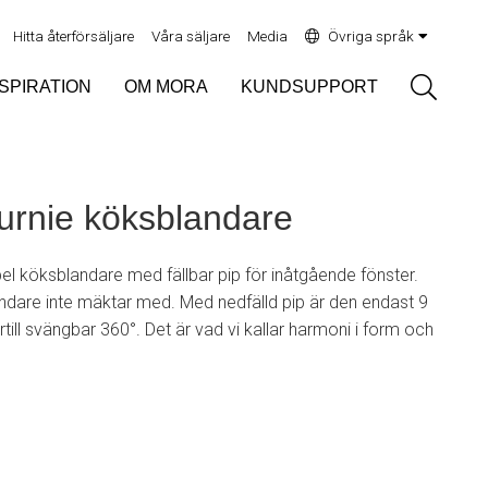
Hitta återförsäljare
Våra säljare
Media
Övriga språk
Sök
NSPIRATION
OM MORA
KUNDSUPPORT
rnie köksblandare
bel köksblandare med fällbar pip för inåtgående fönster.
ndare inte mäktar med. Med nedfälld pip är den endast 9
till svängbar 360°. Det är vad vi kallar harmoni i form och