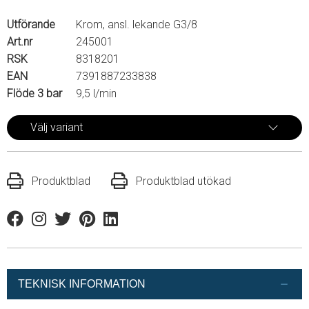
Utförande
Krom, ansl. lekande G3/8
Art.nr
245001
RSK
8318201
EAN
7391887233838
Flöde 3 bar
9,5 l/min
Välj variant
Produktblad
Produktblad utökad
Facebook
Instagram
Twitter
Pinterest
Linkedin
TEKNISK INFORMATION