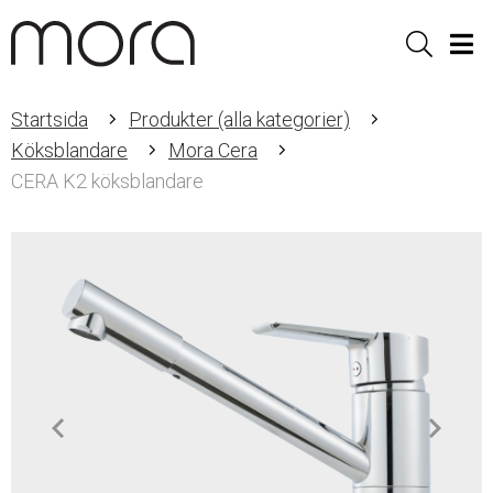
Sök
Men
Startsida
Produkter (alla kategorier)
Köksblandare
Mora Cera
CERA K2 köksblandare
Item
1
of