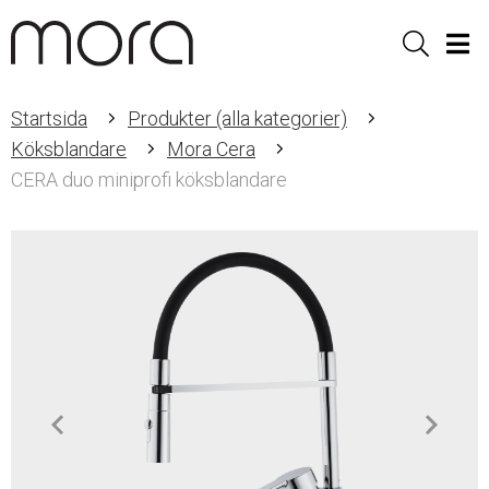
Sök
Men
Startsida
Produkter (alla kategorier)
Köksblandare
Mora Cera
CERA duo miniprofi köksblandare
Item
1
of