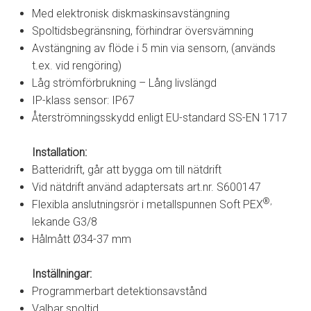
Med elektronisk diskmaskinsavstängning
Spoltidsbegränsning, förhindrar översvämning
Avstängning av flöde i 5 min via sensorn, (används
t.ex. vid rengöring)
Låg strömförbrukning – Lång livslängd
IP-klass sensor: IP67
Återströmningsskydd enligt EU-standard SS-EN 1717
Installation:
Batteridrift, går att bygga om till nätdrift
Vid nätdrift använd adaptersats art.nr. S600147
®,
Flexibla anslutningsrör i metallspunnen Soft PEX
lekande G3/8
Hålmått Ø34-37 mm
Inställningar:
Programmerbart detektionsavstånd
Valbar spoltid