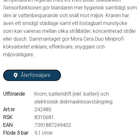
Sensorfunktionen gör blandaren mer hygienisk samtidigt som
den är vattenbesparande och snäll mot miljön. Kranen har
även ett smidigt städläge samt ett löstagbart munstycke
som kan varieras mellan olika strålbilder; koncentrerad stråle
eller dusch. Sammantaget gör Mora Cera Duo Miniprofi
köksarbetet enklare, effektivare, snyggare och
miljövänligare.
Återförsäljare
Utförande
Krom, batteridrift (inkl. batteri) och
elektronisk diskmaskinsavstängning
Art.nr
242480
RSK
8310681
EAN
7391887249402
Flöde 3 bar
9,1 l/min