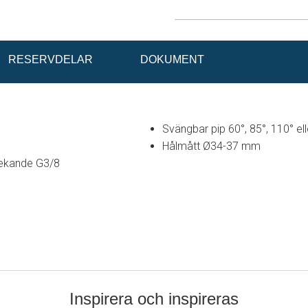
RESERVDELAR
DOKUMENT
Svängbar pip 60°, 85°, 110° el
Hålmått Ø34-37 mm
 lekande G3/8
Inspirera och inspireras