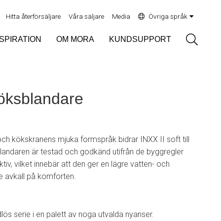
Hitta återförsäljare
Våra säljare
Media
Övriga språk
Sök
NSPIRATION
OM MORA
KUNDSUPPORT
köksblandare
och kökskranens mjuka formspråk bidrar INXX II soft till
 Blandaren är testad och godkänd utifrån de byggregler
tiv, vilket innebär att den ger en lägre vatten- och
ge avkall på komforten.
dlös serie i en palett av noga utvalda nyanser.