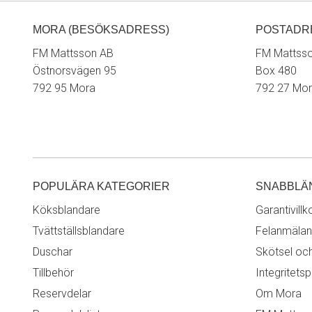
MORA (BESÖKSADRESS)
POSTADR
FM Mattsson AB
FM Mattss
Östnorsvägen 95
Box 480
792 95 Mora
792 27 Mo
POPULÄRA KATEGORIER
SNABBLÄ
Köksblandare
Garantivillk
Tvättställsblandare
Felanmälan
Duschar
Skötsel oc
Tillbehör
Integritetsp
Reservdelar
Om Mora