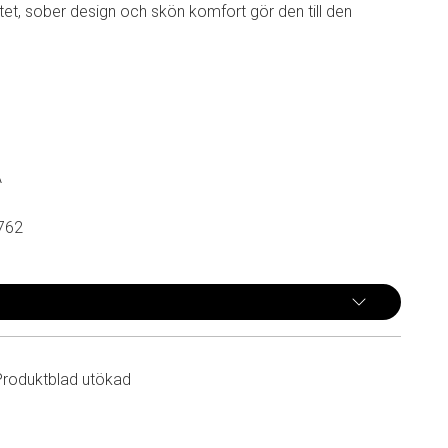
et, sober design och skön komfort gör den till den
A
762
Produktblad utökad
n