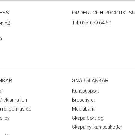
ESS
ORDER- OCH PRODUKTS
Tel:
0250-59 64 50
on AB
ra
NKAR
SNABBLÄNKAR
or
Kundsupport
/reklamation
Broschyrer
h rengöringsråd
Mediabank
olicy
Skapa Sortilog
Skapa hyllkantsetiketter