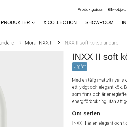
Produktguiden
BIM-objekt
PRODUKTER
X COLLECTION
SHOWROOM
I
andare
Mora INXX II
INXX II soft köksblandare
INXX II soft 
Utgått
Med en tålig mattvit nyans 
ett lyxigt och elegant kök.
som finns och är energieffek
energiförbrukning utan att 
Om serien
INXX II är en elegant och ti