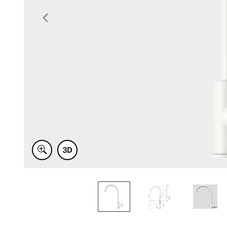
Item
1
of
4