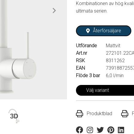
Kombinationen av hög kvalit
ultimata serien.
Återförsäljare
Utförande
Mattvit
Art.nr
272101.22C
RSK
8311262
EAN
7391887255
Flöde 3 bar
6,0 l/min
Välj variant
Produktblad
Facebook
Instagram
Twitter
Pinterest
Linkedi