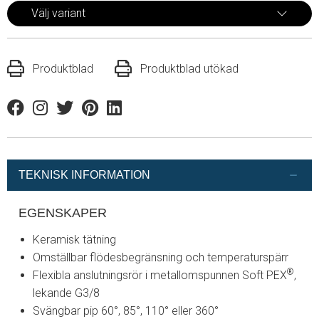
Välj variant
Produktblad
Produktblad utökad
Facebook
Instagram
Twitter
Pinterest
Linkedin
TEKNISK INFORMATION
EGENSKAPER
Keramisk tätning
Omställbar flödesbegränsning och temperaturspärr
®
Flexibla anslutningsrör i metallomspunnen Soft PEX
,
lekande G3/8
Svängbar pip 60°, 85°, 110° eller 360°