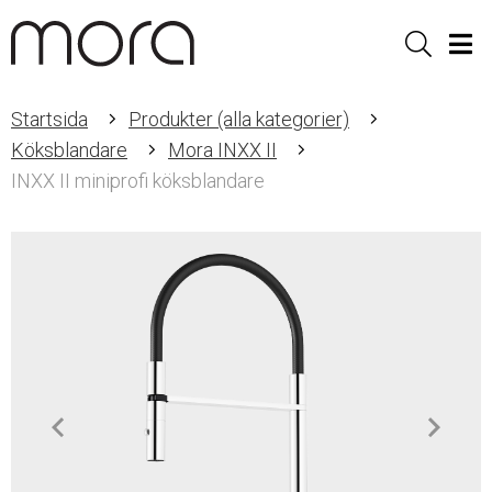
Sök
Men
Startsida
Produkter (alla kategorier)
Köksblandare
Mora INXX II
INXX II miniprofi köksblandare
Item
1
of