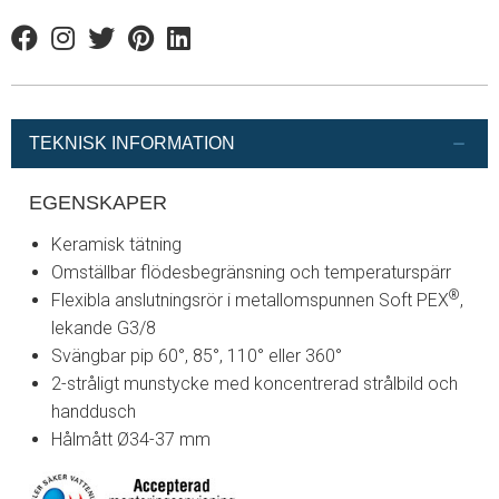
Facebook
Instagram
Twitter
Pinterest
Linkedin
TEKNISK INFORMATION
EGENSKAPER
Keramisk tätning
Omställbar flödesbegränsning och temperaturspärr
®
Flexibla anslutningsrör i metallomspunnen Soft PEX
,
lekande G3/8
Svängbar pip 60°, 85°, 110° eller 360°
2-stråligt munstycke med koncentrerad strålbild och
handdusch
Hålmått Ø34-37 mm