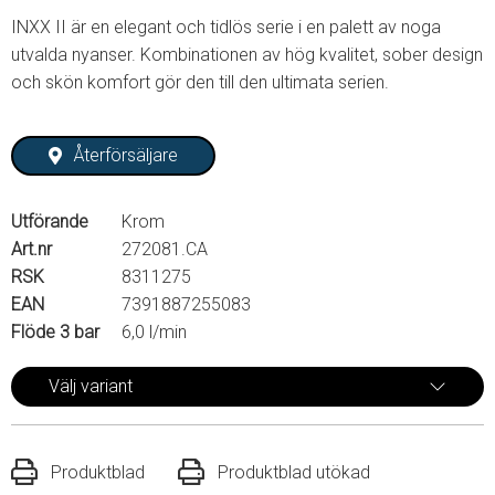
INXX II är en elegant och tidlös serie i en palett av noga
utvalda nyanser. Kombinationen av hög kvalitet, sober design
och skön komfort gör den till den ultimata serien.
Återförsäljare
Utförande
Krom
Art.nr
272081.CA
RSK
8311275
EAN
7391887255083
Flöde 3 bar
6,0 l/min
Välj variant
Produktblad
Produktblad utökad