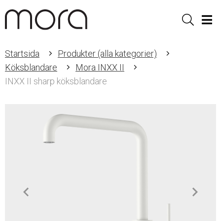
Sök
Men
Startsida
Produkter (alla kategorier)
Köksblandare
Mora INXX II
INXX II sharp köksblandare
Item
1
of