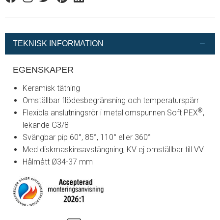
Facebook
Instagram
Twitter
Pinterest
Linkedin
TEKNISK INFORMATION
EGENSKAPER
Keramisk tätning
Omställbar flödesbegränsning och temperaturspärr
®
Flexibla anslutningsrör i metallomspunnen Soft PEX
,
lekande G3/8
Svängbar pip 60°, 85°, 110° eller 360°
Med diskmaskinsavstängning, KV ej omställbar till VV
Hålmått Ø34-37 mm