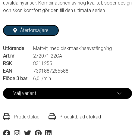
utvalda nyanser. Kombinationen av hög kvalitet, sober design
och skön komfort gör den till den ultimata serien.
Återförsäljare
Utförande
Mattvit, med diskmaskinsavstängning
Art.nr
272071.22CA
RSK
8311255
EAN
7391887255588
Flöde 3 bar
6,0 l/min
Välj variant
Produktblad
Produktblad utökad