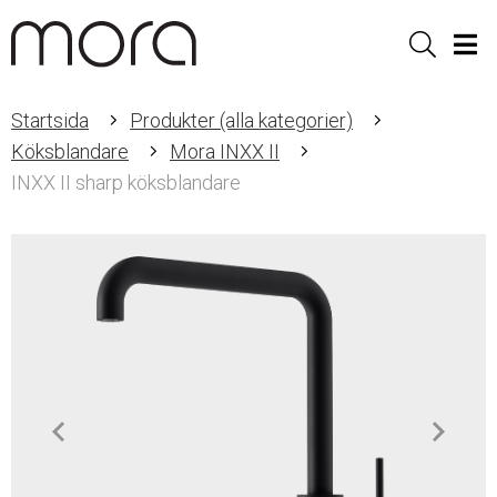
Sök
Men
Startsida
Produkter (alla kategorier)
Köksblandare
Mora INXX II
INXX II sharp köksblandare
Item
1
of