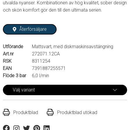
utvalda nyanser. Kombinationen av hög kvalitet, sober design
och skön komfort gör den till den ultimata serien.
Återförsäljare
Utförande
Mattsvart, med diskmaskinsavstängning
Art.nr
272071.12CA
RSK
8311254
EAN
7391887255571
Flöde 3 bar
6,0 l/min
Välj variant
Produktblad
Produktblad utökad