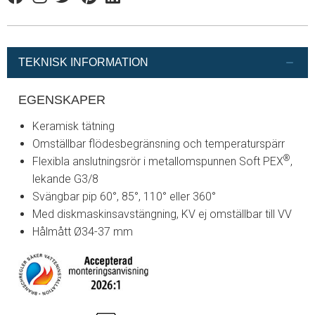
Facebook
Instagram
Twitter
Pinterest
Linkedin
TEKNISK INFORMATION
EGENSKAPER
Keramisk tätning
Omställbar flödesbegränsning och temperaturspärr
®
Flexibla anslutningsrör i metallomspunnen Soft PEX
,
lekande G3/8
Svängbar pip 60°, 85°, 110° eller 360°
Med diskmaskinsavstängning, KV ej omställbar till VV
Hålmått Ø34-37 mm