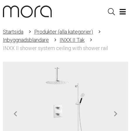
Sök
Men
Startsida
Produkter (alla kategorier)
Inbyggnadsblandare
INXX II Tak
INXX II shower system ceiling with shower rail
Item
1
of