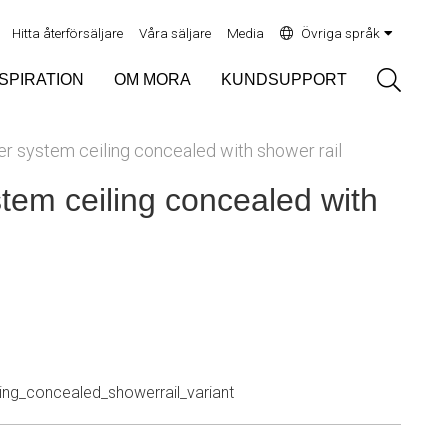
Hitta återförsäljare
Våra säljare
Media
Övriga språk
Sök
NSPIRATION
OM MORA
KUNDSUPPORT
er system ceiling concealed with shower rail
tem ceiling concealed with
ng_concealed_showerrail_variant