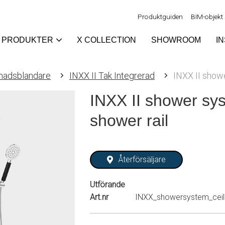
Produktguiden
BIM-objekt
PRODUKTER
X COLLECTION
SHOWROOM
I
nadsblandare
INXX II Tak Integrerad
INXX II show
INXX II shower sys
shower rail
Återförsäljare
Utförande
Art.nr
INXX_showersystem_ceili