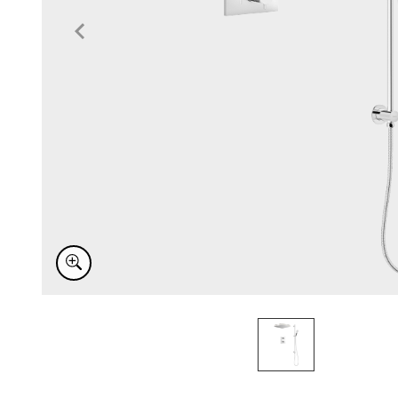
Item
1
of
1