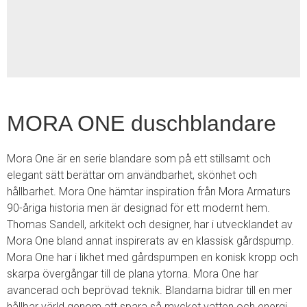
2
MORA ONE duschblandare
Mora One är en serie blandare som på ett stillsamt och
elegant sätt berättar om användbarhet, skönhet och
hållbarhet. Mora One hämtar inspiration från Mora Armaturs
90-åriga historia men är designad för ett modernt hem.
Thomas Sandell, arkitekt och designer, har i utvecklandet av
Mora One bland annat inspirerats av en klassisk gårdspump.
Mora One har i likhet med gårdspumpen en konisk kropp och
skarpa övergångar till de plana ytorna. Mora One har
avancerad och beprövad teknik. Blandarna bidrar till en mer
hållbar värld genom att spara så mycket vatten och energi