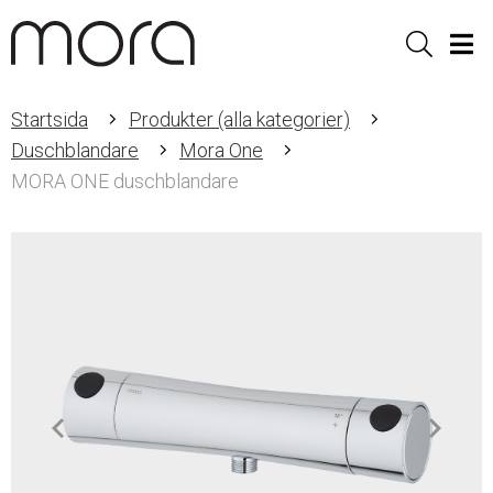
Sök
Men
Startsida
Produkter (alla kategorier)
Duschblandare
Mora One
MORA ONE duschblandare
Item
1
of