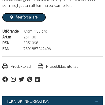
som möjligt utan att tumma på komforten.
Återförsäljare
Utförande
Krom, 150 c/c
Art.nr
261100
RSK
8351098
EAN
7391887242496
Produktblad
Produktblad utökad
Facebook
Instagram
Twitter
Pinterest
Linkedin
TEKNISK INFORMATION