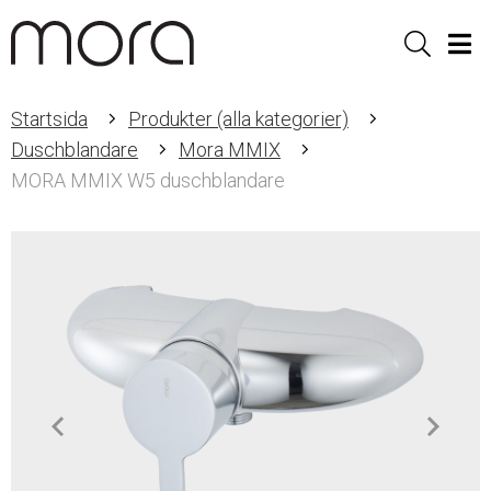
Sök
Men
Startsida
Produkter (alla kategorier)
Duschblandare
Mora MMIX
MORA MMIX W5 duschblandare
Item
1
of