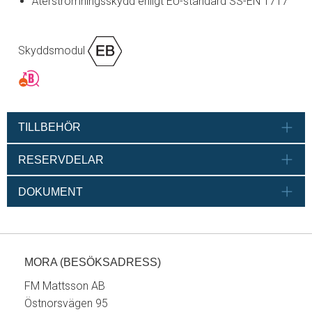
Återströmningsskydd enligt EU-standard SS-EN 1717
Skyddsmodul
TILLBEHÖR
RESERVDELAR
DOKUMENT
MORA (BESÖKSADRESS)
FM Mattsson AB
Östnorsvägen 95