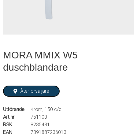
2
MORA MMIX W5
duschblandare
Återförsäljare
Utförande
Krom, 150 c/c
Art.nr
751100
RSK
8235481
EAN
7391887236013