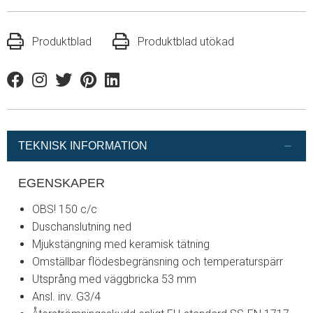
Produktblad
Produktblad utökad
Facebook
Instagram
Twitter
Pinterest
Linkedin
TEKNISK INFORMATION
EGENSKAPER
OBS! 150 c/c
Duschanslutning ned
Mjukstängning med keramisk tätning
Omställbar flödesbegränsning och temperaturspärr
Utsprång med väggbricka 53 mm
Ansl. inv. G3/4