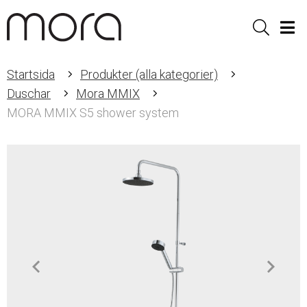
Sök
Men
Startsida
Produkter (alla kategorier)
Duschar
Mora MMIX
MORA MMIX S5 shower system
Item
1
of