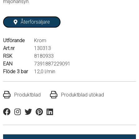
miljöhänsyn.
Återförsäljare
Utförande
Krom
Art.nr
130313
RSK
8180933
EAN
7391887229091
Flöde 3 bar
12,0 l/min
Produktblad
Produktblad utökad
Facebook
Instagram
Twitter
Pinterest
Linkedin