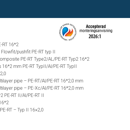
E-RT 16*2
lowfit/pushfit PE-RT typ II
Composite PE-RT Type2/AL/PE-RT Typ2 16*2
s 16*2 mm PE-RT TypII/Al/PE-RT TypII
*2,0
tilayer pipe – PE-RT/Al/PE-RT 16*2,0 mm
tilayer pipe – PE-Xc/Al/PE-RT 16*2,0 mm
2 PE-RT II/Al/PE-RT II
16*2
PE-RT – Typ II 16×2,0