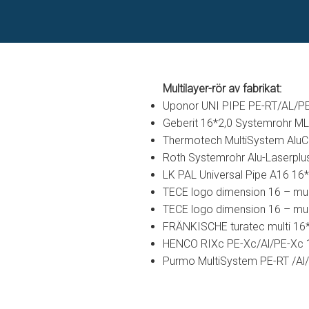
Multilayer-rör av fabrikat:
Uponor UNI PIPE PE-RT/AL/P
Geberit 16*2,0 Systemrohr ML F
Thermotech MultiSystem Alu
Roth Systemrohr Alu-Laserplu
LK PAL Universal Pipe A16 16
TECE logo dimension 16 – mul
TECE logo dimension 16 – mul
FRÄNKISCHE turatec multi 16*
HENCO RIXc PE-Xc/Al/PE-Xc 
Purmo MultiSystem PE-RT /Al/