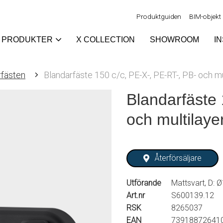
Produktguiden
BIM-objekt
PRODUKTER
X COLLECTION
SHOWROOM
I
rfästen
Blandarfäste 150 c/c, PE-X-, PE-RT-, PB- och mu
Blandarfäste 
och multilaye
Återförsäljare
Utförande
Mattsvart, D: 
Art.nr
S600139.12
RSK
8265037
EAN
73918872641