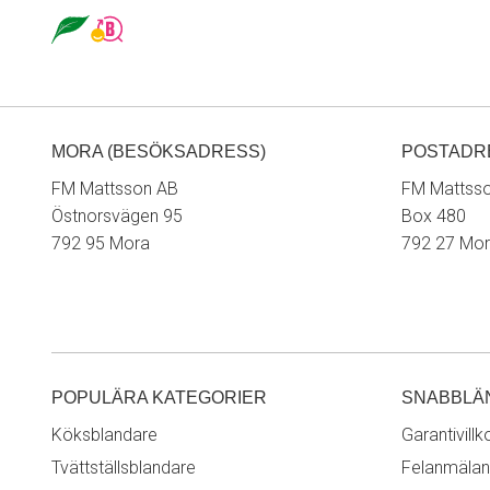
MORA (BESÖKSADRESS)
POSTADR
FM Mattsson AB
FM Mattss
Östnorsvägen 95
Box 480
792 95 Mora
792 27 Mo
POPULÄRA KATEGORIER
SNABBLÄ
Köksblandare
Garantivillk
Tvättställsblandare
Felanmälan