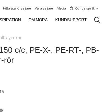
Hitta återförsäljare
Våra säljare
Media
Övriga språk
Sök
NSPIRATION
OM MORA
KUNDSUPPORT
ltilayer-rör
150 c/c, PE-X-, PE-RT-, PB-
r-rör
Ø16
08