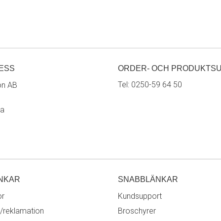
ESS
ORDER- OCH PRODUKTS
Tel:
0250-59 64 50
on AB
ra
NKAR
SNABBLÄNKAR
or
Kundsupport
/reklamation
Broschyrer