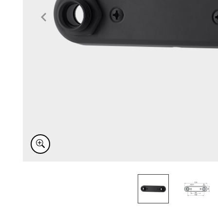
Item
1
of
2