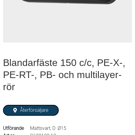
1
of
2
Blandarfäste 150 c/c, PE-X-,
PE-RT-, PB- och multilayer-
rör
Återförsäljare
Utförande
Mattsvart, D: Ø15