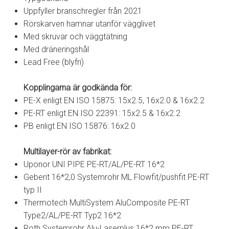
Uppfyller branschregler från 2021
Rörskarven hamnar utanför vägglivet
Med skruvar och väggtätning
Med dräneringshål
Lead Free (blyfri)
Kopplingarna är godkända för:
PE-X enligt EN ISO 15875: 15x2.5, 16x2.0 & 16x2.2
PE-RT enligt EN ISO 22391: 15x2.5 & 16x2.2
PB enligt EN ISO 15876: 16x2.0
Multilayer-rör av fabrikat:
Uponor UNI PIPE PE-RT/AL/PE-RT 16*2
Geberit 16*2,0 Systemrohr ML Flowfit/pushfit PE-RT
typ II
Thermotech MultiSystem AluComposite PE-RT
Type2/AL/PE-RT Typ2 16*2
Roth Systemrohr Alu-Laserplus 16*2 mm PE-RT