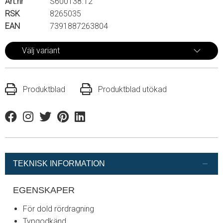
Art.nr
S600138.12
RSK
8265035
EAN
7391887263804
Välj variant
Produktblad
Produktblad utökad
Facebook
Instagram
Twitter
Pinterest
Linkedin
TEKNISK INFORMATION
EGENSKAPER
För dold rördragning
Typgodkänd