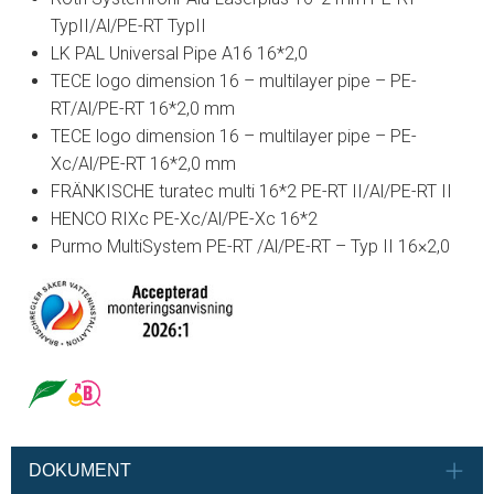
TypII/Al/PE-RT TypII
LK PAL Universal Pipe A16 16*2,0
TECE logo dimension 16 – multilayer pipe – PE-
RT/Al/PE-RT 16*2,0 mm
TECE logo dimension 16 – multilayer pipe – PE-
Xc/Al/PE-RT 16*2,0 mm
FRÄNKISCHE turatec multi 16*2 PE-RT II/Al/PE-RT II
HENCO RIXc PE-Xc/Al/PE-Xc 16*2
Purmo MultiSystem PE-RT /Al/PE-RT – Typ II 16×2,0
DOKUMENT