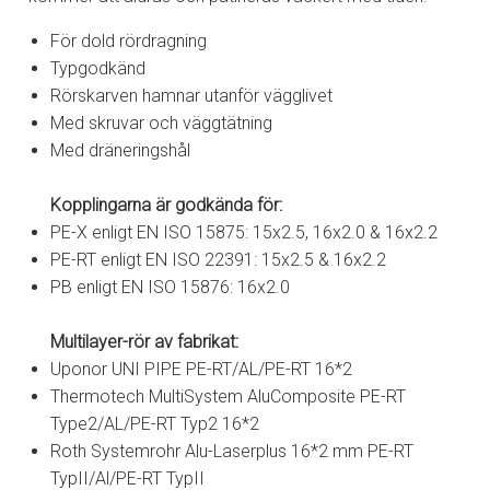
För dold rördragning
Typgodkänd
Rörskarven hamnar utanför vägglivet
Med skruvar och väggtätning
Med dräneringshål
Kopplingarna är godkända för:
PE-X enligt EN ISO 15875: 15x2.5, 16x2.0 & 16x2.2
PE-RT enligt EN ISO 22391: 15x2.5 & 16x2.2
PB enligt EN ISO 15876: 16x2.0
Multilayer-rör av fabrikat:
Uponor UNI PIPE PE-RT/AL/PE-RT 16*2
Thermotech MultiSystem AluComposite PE-RT
Type2/AL/PE-RT Typ2 16*2
Roth Systemrohr Alu-Laserplus 16*2 mm PE-RT
TypII/Al/PE-RT TypII