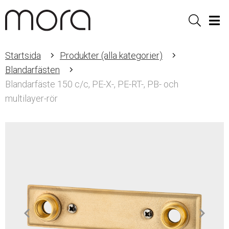
Sök
Men
Startsida
Produkter (alla kategorier)
Blandarfästen
Blandarfäste 150 c/c, PE-X-, PE-RT-, PB- och
multilayer-rör
Item