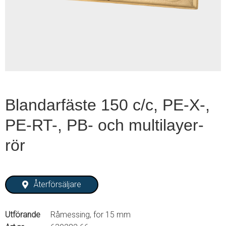
1
of
2
Blandarfäste 150 c/c, PE-X-,
PE-RT-, PB- och multilayer-
rör
Återförsäljare
Utförande
Råmessing, for 15 mm