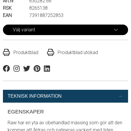
Art.nr
630282.66
RSK
8265138
EAN
7391887252853
Välj variant
Produktblad
Produktblad utökad
Facebook
Instagram
Twitter
Pinterest
Linkedin
TEKNISK INFORMATION
EGENSKAPER
Raw har en yta av obehandlad mässing som gör att den
kommer att åldras och patineras vackert med tiden.