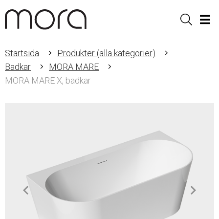
Sök
Men
Startsida
Produkter (alla kategorier)
Badkar
MORA MARE
MORA MARE X, badkar
Item
1
of