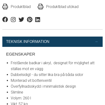
Produktblad
Produktblad utökad
Facebook
Instagram
Twitter
Pinterest
Linkedin
TEKNISK INFORMATION
EGENSKAPER
Fristående badkar i akryl, designat för möjlighet att
ställas mot en vägg
Dubbelsidigt - du sitter lika bra på båda sidor
Monterad vit bottenventil
Överfyllnadsskydd i minimalistisk design
Slimline
Volym: 260 l
Vikt: 57 kg