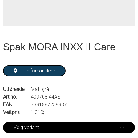
Spak MORA INXX II Care
Finn forhandlere
Utførende
Matt grå
Art.no.
409708.44AE
EAN
7391887259937
Veil.pris
1 310;-
Velg variant