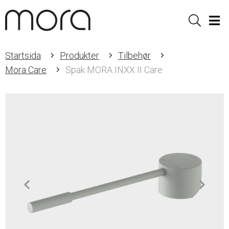
Sök
Men
Startsida
Produkter
Tilbehør
Mora Care
Spak MORA INXX II Care
Item
1
of
2