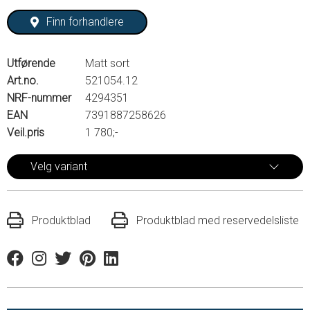
Finn forhandlere
Utførende
Matt sort
Art.no.
521054.12
NRF-nummer
4294351
EAN
7391887258626
Veil.pris
1 780;-
Velg variant
Produktblad
Produktblad med reservedelsliste
Facebook
Instagram
Twitter
Pinterest
Linkedin