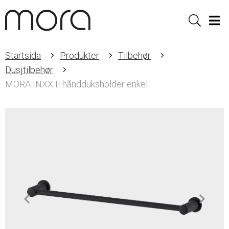
Sök
Men
Startsida
Produkter
Tilbehør
Dusjtilbehør
MORA INXX II håndduksholder enkel
Item
1
of