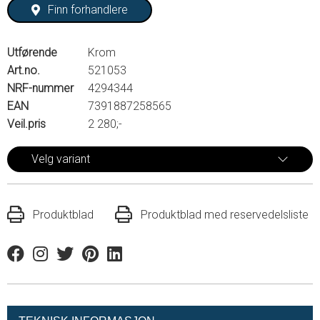
Finn forhandlere
Utførende
Krom
Art.no.
521053
NRF-nummer
4294344
EAN
7391887258565
Veil.pris
2 280;-
Velg variant
Produktblad
Produktblad med reservedelsliste
Facebook
Instagram
Twitter
Pinterest
Linkedin