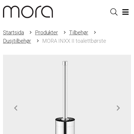
Sök
Men
Startsida
Produkter
Tilbehør
Dusjtilbehør
MORA INXX II toalettbørste
Item
1
of
2