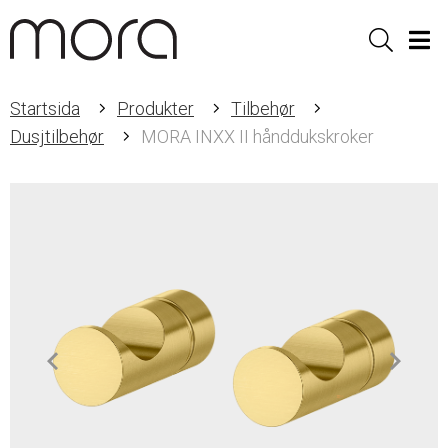
Sök
Men
Startsida
Produkter
Tilbehør
Dusjtilbehør
MORA INXX II hånddukskroker
Item
1
of
2