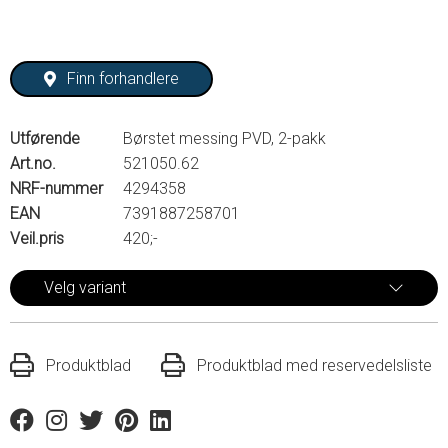
Finn forhandlere
Utførende
Børstet messing PVD, 2-pakk
Art.no.
521050.62
NRF-nummer
4294358
EAN
7391887258701
Veil.pris
420;-
Velg variant
Produktblad
Produktblad med reservedelsliste
Facebook
Instagram
Twitter
Pinterest
Linkedin