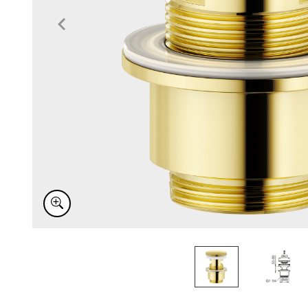
Item
1
of
2