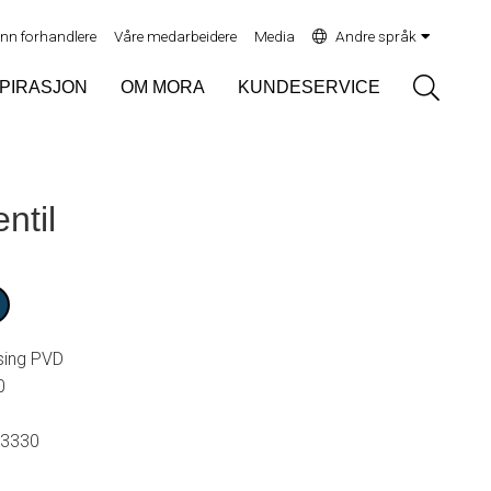
inn forhandlere
Våre medarbeidere
Media
Andre språk
Sök
SPIRASJON
OM MORA
KUNDESERVICE
ntil
sing PVD
0
3330