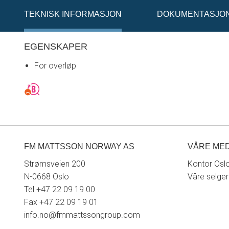
TEKNISK INFORMASJON
DOKUMENTASJO
EGENSKAPER
For overløp
FM MATTSSON NORWAY AS
VÅRE ME
Strømsveien 200
Kontor Osl
N-0668 Oslo
Våre selge
Tel +47 22 09 19 00
Fax +47 22 09 19 01
info.no@fmmattssongroup.com