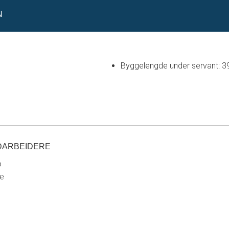
N
Byggelengde under servant: 
DARBEIDERE
o
re