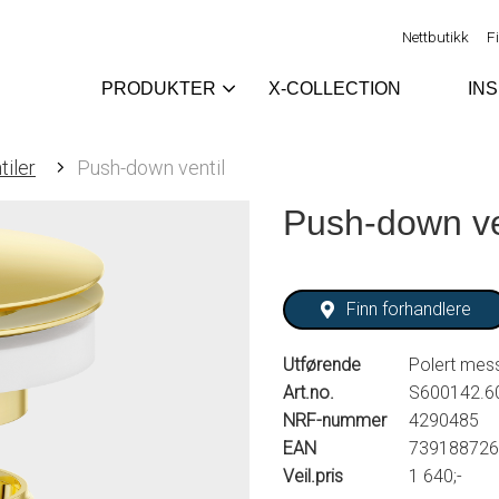
Nettbutikk
F
PRODUKTER
X-COLLECTION
IN
tiler
Push-down ventil
Push-down ve
Finn forhandlere
Utførende
Polert mes
Art.no.
S600142.6
NRF-nummer
4290485
EAN
739188726
Veil.pris
1 640;-