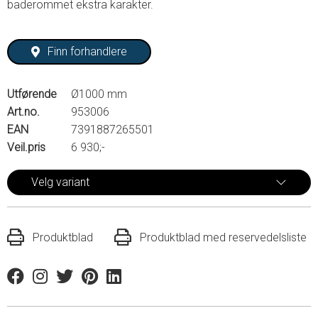
baderommet ekstra karakter.
Finn forhandlere
Utførende
Ø1000 mm
Art.no.
953006
EAN
7391887265501
Veil.pris
6 930;-
Velg variant
Produktblad
Produktblad med reservedelsliste
Facebook
Instagram
Twitter
Pinterest
Linkedin