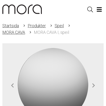
Sök
Men
Startsida
Produkter
Speil
MORA CAVA
MORA CAVA I, speil
Item
1
of
5