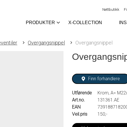
Nettbutikk
F
PRODUKTER
X-COLLECTION
IN
eventiler
Overgangsnippel
Overgangsnippel
Overgangsni
Finn forhandlere
Utførende
Krom, A= M22x
Art.no.
131361.AE
EAN
73918871820
Veil.pris
150;-