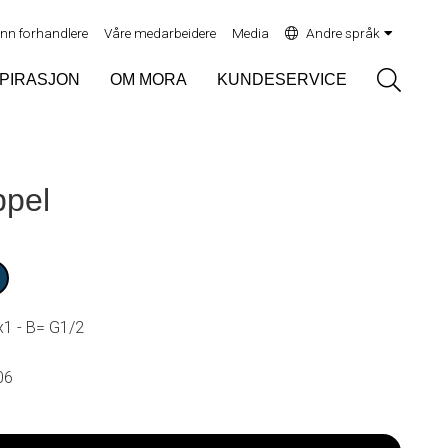
inn forhandlere
Våre medarbeidere
Media
Andre språk
Sök
SPIRASJON
OM MORA
KUNDESERVICE
ppel
1 - B= G1/2
06