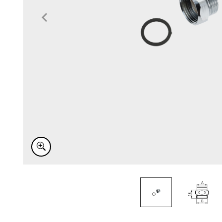
Item
1
of
2