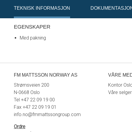
TEKNISK INFORMASJON
DOKUMENTASJO
EGENSKAPER
Med pakning
FM MATTSSON NORWAY AS
VÅRE ME
Strømsveien 200
Kontor Osl
N-0668 Oslo
Våre selge
Tel +47 22 09 19 00
Fax +47 22 09 19 01
info.no@fmmattssongroup.com
Ordre