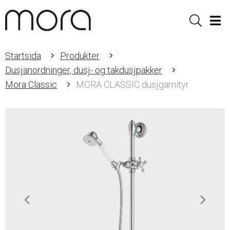
Sök
Men
Startsida
Produkter
Dusjanordninger, dusj- og takdusjpakker
Mora Classic
MORA CLASSIC dusjgarnityr
Item
1
of