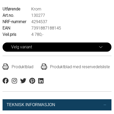
Utførende
Krom
Art.no.
130277
NRF-nummer
4294537
EAN
7391887188145
Veil.pris
4 780;-
Velg variant
Produktblad
Produktblad med reservedelsliste
Facebook
Instagram
Twitter
Pinterest
Linkedin
TEKNISK INFORMASJON