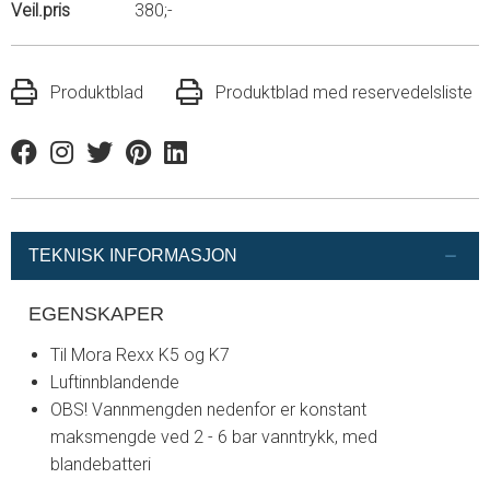
Veil.pris
380;-
Produktblad
Produktblad med reservedelsliste
Facebook
Instagram
Twitter
Pinterest
Linkedin
TEKNISK INFORMASJON
EGENSKAPER
Til Mora Rexx K5 og K7
Luftinnblandende
OBS! Vannmengden nedenfor er konstant
maksmengde ved 2 - 6 bar vanntrykk, med
blandebatteri