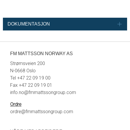
DOKUMENTASJON
FM MATTSSON NORWAY AS
Strømsveien 200
N-0668 Oslo
Tel +47 22 09 19 00
Fax +47 22 09 19 01
info.no@fmmattssongroup.com
Ordre
ordre@fmmattssongroup.com