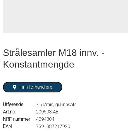
2
Strålesamler M18 innv. -
Konstantmengde
Finn forhandlere
Utførende
7,6 l/min, gul innsats
Art.no.
209503.AE
NRF-nummer
4294304
EAN
7391887217920