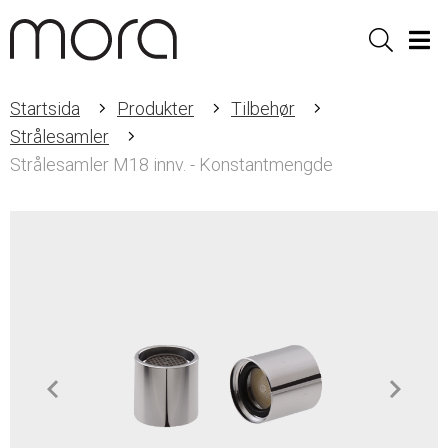
Sök
Men
Startsida
Produkter
Tilbehør
Strålesamler
Strålesamler M18 innv. - Konstantmengde
Item
1
of