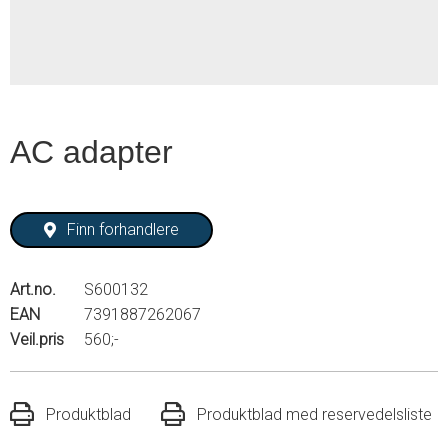
AC adapter
Finn forhandlere
Art.no.
S600132
EAN
7391887262067
Veil.pris
560;-
Produktblad
Produktblad med reservedelsliste