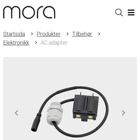
Sök
Men
Startsida
Produkter
Tilbehør
Elektronikk
AC adapter
Item
1
of
1