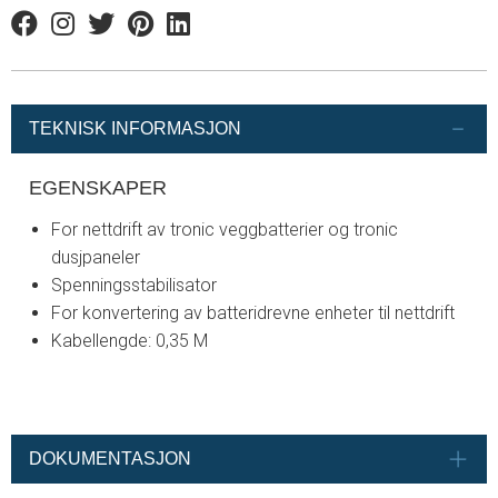
Facebook
Instagram
Twitter
Pinterest
Linkedin
TEKNISK INFORMASJON
EGENSKAPER
For nettdrift av tronic veggbatterier og tronic
dusjpaneler
Spenningsstabilisator
For konvertering av batteridrevne enheter til nettdrift
Kabellengde: 0,35 M
DOKUMENTASJON