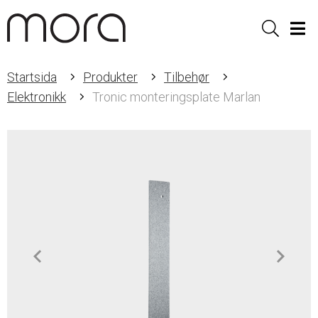
Sök
Men
Startsida
Produkter
Tilbehør
Elektronikk
Tronic monteringsplate Marlan
Item
1
of
2