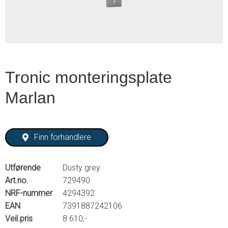
Tronic monteringsplate
Marlan
Finn forhandlere
Utførende
Dusty grey
Art.no.
729490
NRF-nummer
4294392
EAN
7391887242106
Veil.pris
8 610;-