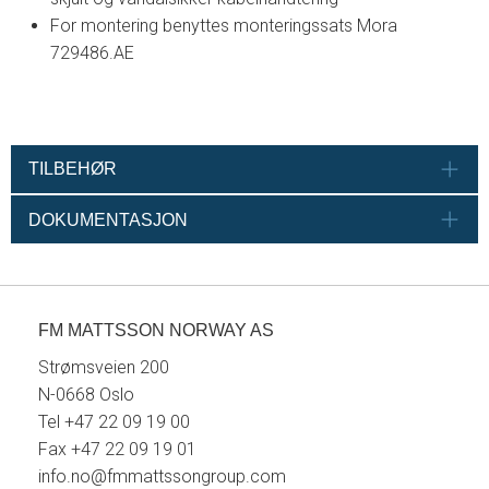
For montering benyttes monteringssats Mora
729486.AE
TILBEHØR
DOKUMENTASJON
FM MATTSSON NORWAY AS
Strømsveien 200
N-0668 Oslo
Tel +47 22 09 19 00
Fax +47 22 09 19 01
info.no@fmmattssongroup.com