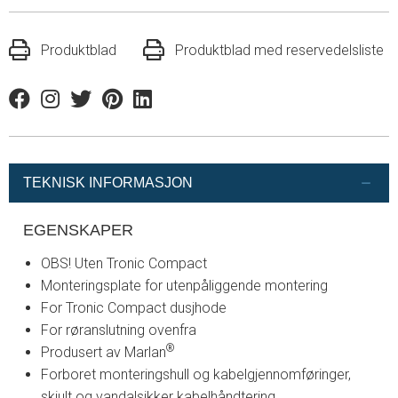
Produktblad
Produktblad med reservedelsliste
Facebook
Instagram
Twitter
Pinterest
Linkedin
TEKNISK INFORMASJON
EGENSKAPER
OBS! Uten Tronic Compact
Monteringsplate for utenpåliggende montering
For Tronic Compact dusjhode
For røranslutning ovenfra
®
Produsert av Marlan
Forboret monteringshull og kabelgjennomføringer,
skjult og vandalsikker kabelhåndtering