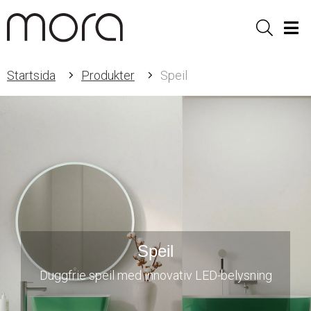
Sök
Men
Startsida
Produkter
Speil
Speil
Duggfrie speil med innovativ LED-belysning