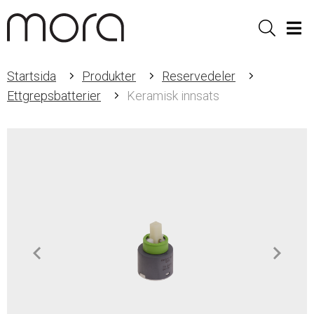
Sök
Men
Startsida
Produkter
Reservedeler
Ettgrepsbatterier
Keramisk innsats
Item
1
of
1