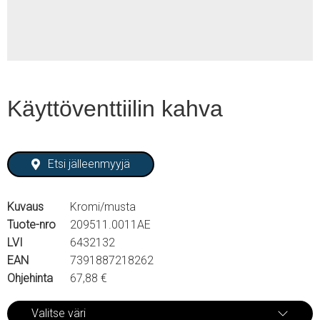
Käyttöventtiilin kahva
Etsi jälleenmyyjä
Kuvaus
Kromi/musta
Tuote-nro
209511.0011AE
LVI
6432132
EAN
7391887218262
Ohjehinta
67,88 €
Valitse väri