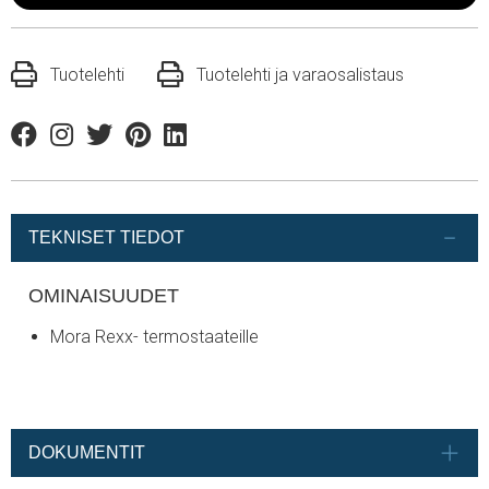
Tuotelehti
Tuotelehti ja varaosalistaus
Facebook
Instagram
Twitter
Pinterest
Linkedin
TEKNISET TIEDOT
OMINAISUUDET
Mora Rexx- termostaateille
DOKUMENTIT