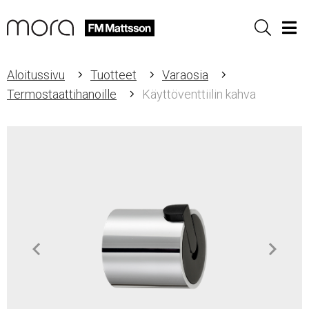
Sök
Men
Aloitussivu
Tuotteet
Varaosia
Termostaattihanoille
Käyttöventtiilin kahva
Item
1
of
1