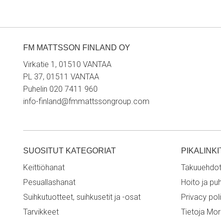
FM MATTSSON FINLAND OY
Virkatie 1, 01510 VANTAA
PL 37, 01511 VANTAA
Puhelin 020 7411 960
info-finland@fmmattssongroup.com
SUOSITUT KATEGORIAT
PIKALINKI
Keittiöhanat
Takuuehdo
Pesuallashanat
Hoito ja pu
Suihkutuotteet, suihkusetit ja -osat
Privacy pol
Tarvikkeet
Tietoja Mo