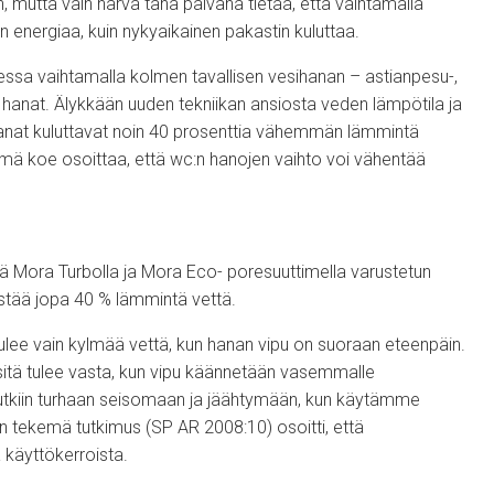
n, mutta vain harva tänä päivänä tietää, että vaihtamalla
 energiaa, kuin nykyaikainen pakastin kuluttaa.
ssa vaihtamalla kolmen tavallisen vesihanan – astianpesu-,
t hanat. Älykkään uuden tekniikan ansiosta veden lämpötila ja
hanat kuluttavat noin 40 prosenttia vähemmän lämmintä
kemä koe osoittaa, että wc:n hanojen vaihto voi vähentää
 Mora Turbolla ja Mora Eco- poresuuttimella varustetun
tää jopa 40 % lämmintä vettä.
ulee vain kylmää vettä, kun hanan vipu on suoraan eteenpäin.
lä sitä tulee vasta, kun vipu käännetään vasemmalle
utkiin turhaan seisomaan ja jäähtymään, kun käytämme
n tekemä tutkimus (SP AR 2008:10) osoitti, että
 käyttökerroista.