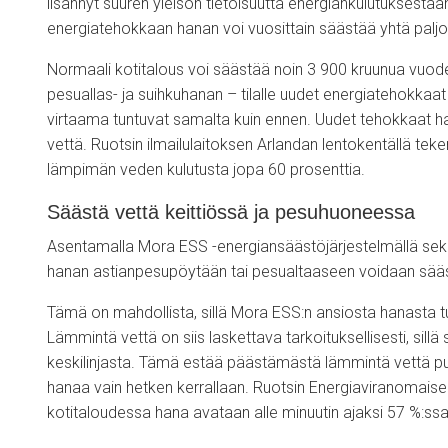
lisännyt suuren yleisön tietoisuutta energiankulutuksestaa
energiatehokkaan hanan voi vuosittain säästää yhtä paljon
Normaali kotitalous voi säästää noin 3 900 kruunua vuode
pesuallas- ja suihkuhanan – tilalle uudet energiatehokkaa
virtaama tuntuvat samalta kuin ennen. Uudet tehokkaat 
vettä. Ruotsin ilmailulaitoksen Arlandan lentokentällä te
lämpimän veden kulutusta jopa 60 prosenttia.
Säästä vettä keittiössä ja pesuhuoneessa
Asentamalla Mora ESS -energiansäästöjärjestelmällä sekä
hanan astianpesupöytään tai pesualtaaseen voidaan sääs
Tämä on mahdollista, sillä Mora ESS:n ansiosta hanasta t
Lämmintä vettä on siis laskettava tarkoituksellisesti, sil
keskilinjasta. Tämä estää päästämästä lämmintä vettä p
hanaa vain hetken kerrallaan. Ruotsin Energiaviranomaise
kotitaloudessa hana avataan alle minuutin ajaksi 57 %:ssa