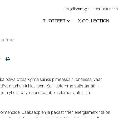
Etsi jälleenmyyjä
Henkilökunnan 
TUOTTEET
X-COLLECTION
intamme
 joka päivä ottaa kylmä suihku pimeässä huoneessa, vaan
täysin turhan tuhlauksen. Kannustamme säästämään
llista yhdistää ympäristöajattelu elämänlaatuun ja
toimenpide. Jääkaappien ja pakastimien energiamerkintä on