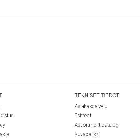
T
TEKNISET TIEDOT
t
Asiakaspalvelu
hdistus
Esitteet
icy
Assortment catalog
rasta
Kuvapankki