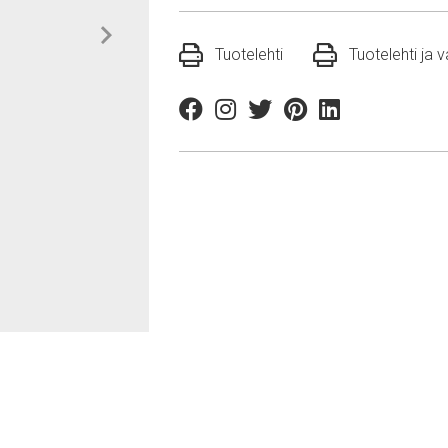
Tuotelehti
Tuotelehti ja 
Facebook
Instagram
Twitter
Pinterest
Linkedin