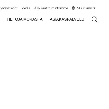
yhteystiedot
Media
Älykkäät toimintomme
Muut kielet
Sök
TIETOJA MORASTA
ASIAKASPALVELU