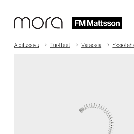
Aloitussivu
Tuotteet
Varaosia
Yksioteha