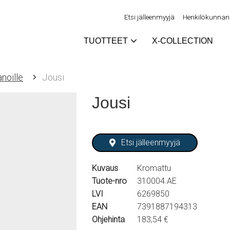
Etsi jälleenmyyjä
Henkilökunnan 
TUOTTEET
X-COLLECTION
noille
Jousi
Jousi
Etsi jälleenmyyjä
Kuvaus
Kromattu
Tuote-nro
310004.AE
LVI
6269850
EAN
7391887194313
Ohjehinta
183,54 €