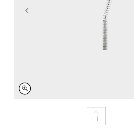
Item
1
of
1