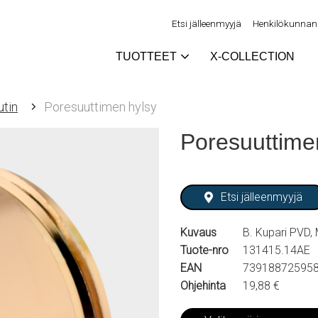
Etsi jälleenmyyjä
Henkilökunnan 
TUOTTEET
X-COLLECTION
tin
Poresuuttimen hylsy
Poresuuttime
Etsi jälleenmyyjä
Kuvaus
B. Kupari PVD,
Tuote-nro
131415.14AE
EAN
73918872595
Ohjehinta
19,88 €