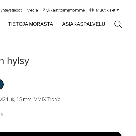
yhteystiedot
Media
Älykkäät toimintomme
Muut kielet
Sök
TIETOJA MORASTA
ASIAKASPALVELU
n hylsy
 M24 uk, 15 mm, MMIX Tronic
86