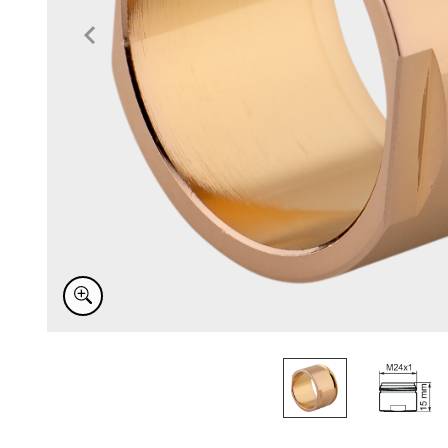
Item
1
of
2