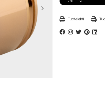
Valitse väri
Tuotelehti
Tuo
Facebook
Instagram
Twitter
Pinterest
Linkedi