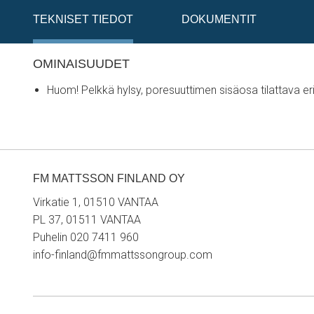
TEKNISET TIEDOT
DOKUMENTIT
OMINAISUUDET
Huom! Pelkkä hylsy, poresuuttimen sisäosa tilattava e
FM MATTSSON FINLAND OY
Virkatie 1, 01510 VANTAA
PL 37, 01511 VANTAA
Puhelin 020 7411 960
info-finland@fmmattssongroup.com