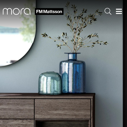
Sök
Men