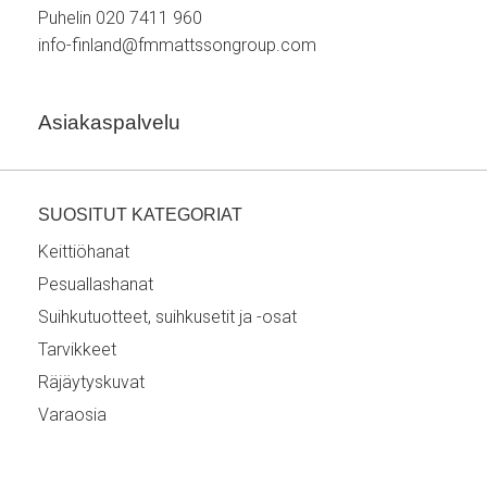
Puhelin 020 7411 960
info-finland@fmmattssongroup.com
Asiakaspalvelu
SUOSITUT KATEGORIAT
Keittiöhanat
Pesuallashanat
Suihkutuotteet, suihkusetit ja -osat
Tarvikkeet
Räjäytyskuvat
Varaosia