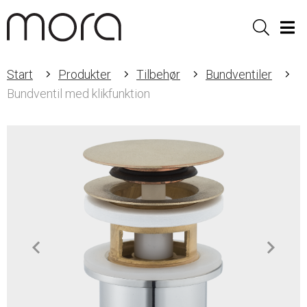
Sök
Men
Start
Produkter
Tilbehør
Bundventiler
Bundventil med klikfunktion
Item
1
of
2