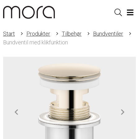
Sök
Men
Start
Produkter
Tilbehør
Bundventiler
Bundventil med klikfunktion
Item
1
of
2