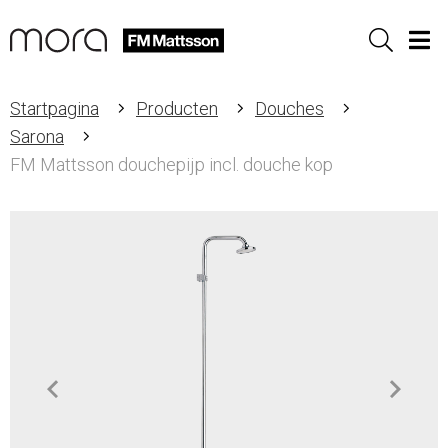
Sök
Men
Startpagina
Producten
Douches
Sarona
FM Mattsson douchepijp incl. douche kop
Item
1
of