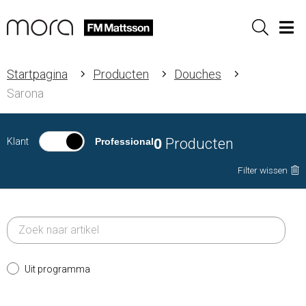
Sök
Men
Startpagina
Producten
Douches
Sarona
0
Producten
Klant
Professional
Filter wissen
Uit programma