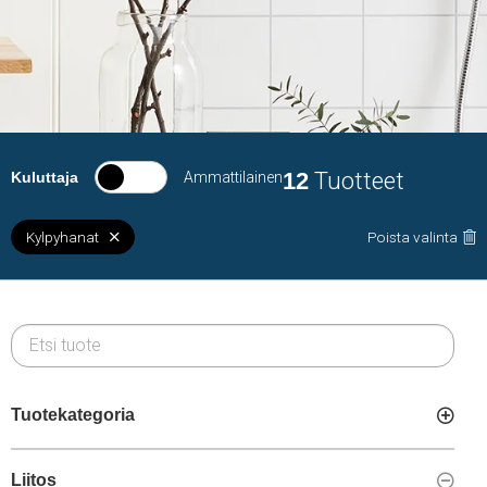
12
Tuotteet
Kuluttaja
Ammattilainen
Kylpyhanat
Poista valinta
Tuotekategoria
Liitos