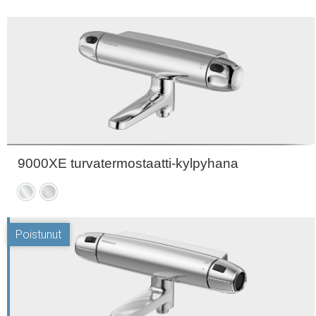
9000XE turvatermostaatti-kylpyhana
Kromattu
Harjattu
kromi