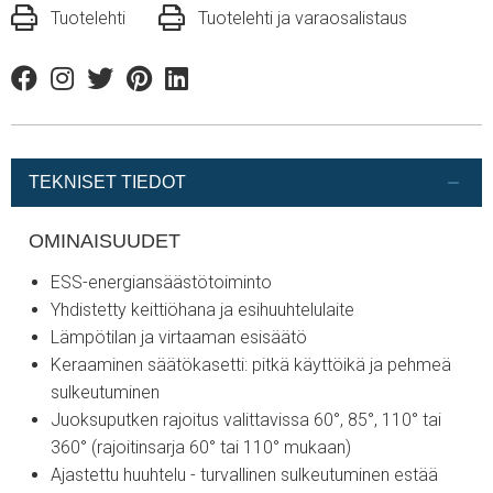
Tuotelehti
Tuotelehti ja varaosalistaus
Facebook
Instagram
Twitter
Pinterest
Linkedin
TEKNISET TIEDOT
OMINAISUUDET
ESS-energiansäästötoiminto
Yhdistetty keittiöhana ja esihuuhtelulaite
Lämpötilan ja virtaaman esisäätö
Keraaminen säätökasetti: pitkä käyttöikä ja pehmeä
sulkeutuminen
Juoksuputken rajoitus valittavissa 60°, 85°, 110° tai
360° (rajoitinsarja 60° tai 110° mukaan)
Ajastettu huuhtelu - turvallinen sulkeutuminen estää