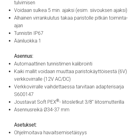
tulvimisen
Voidaan sulkea 5 min. ajaksi (esim. siivouksen ajaksi)
Alhainen virrankulutus takaa paristolle pitkän toiminta-
ajan
Tunnistin IP67
Ääniluokka 1
Asennus:
Automaattinen tunnistimen kalibrointi
Kaiki mallit voidaan muuttaa paristokäyttöisestä (6V)
verkkovirralle (12V AC/DC)
Verkkovirralle vaihdettaessa tarvitaan adapterisarja
S600147
®
Joustavat Soft PEX
- liitosletkut 3/8" liitosmutterilla
Asennusreikä Ø34-37 mm
Asetukset:
Ohjelmoitava havaitsemisetäisyys