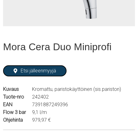
Mora Cera Duo Miniprofi
Etsi jälleenmyyjä
Kuvaus
Kromattu, paristokäyttöinen (sis.pariston)
Tuote-nro
242402
EAN
7391887249396
Flow 3 bar
9,1 l/m
Ohjehinta
979,97 €