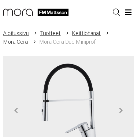
Sök
Men
Aloitussivu
Tuotteet
Keittiöhanat
Mora Cera
Mora Cera Duo Miniprofi
Item
1
of
4